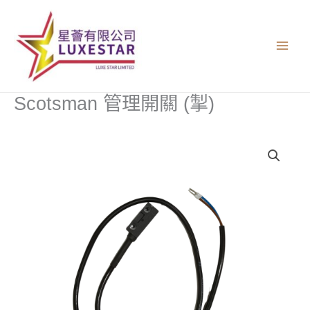
跳
至
主
要
內
容
Scotsman 管理開關 (掣)
Scotsman
管
理
開
關
(掣)
數
量