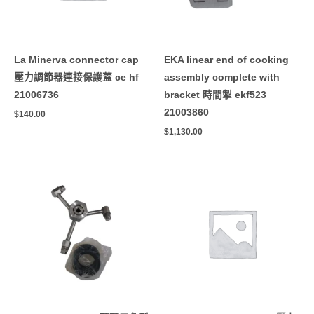
La Minerva connector cap
EKA linear end of cooking
壓力調節器連接保護蓋 ce hf
assembly complete with
21006736
bracket 時間掣 ekf523
21003860
$
140.00
$
1,130.00