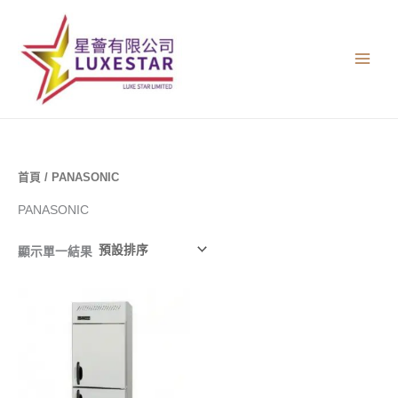
跳
至
主
要
內
容
首頁
/ PANASONIC
PANASONIC
顯示單一結果