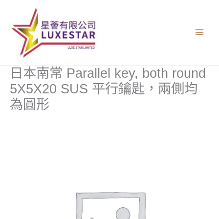
跳
至
主
要
內
容
日本南常 Parallel key, both round
5X5X20 SUS 平行鑰匙，兩側均
為圓形