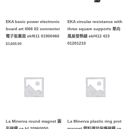
EKA basic power electronic
EKA circular resistance with
board art l066 02 connector
three square supports 單向
電子板裏面 ekf611 01900460
風扇發熱線 ekf412 423
01201210
$
3,600.00
La Minerva round magnet 圓
La Minerva plastic ring prot
形磁鐵 ce hf 20960050
magnet 塑料環狀保護磁鐵 ce