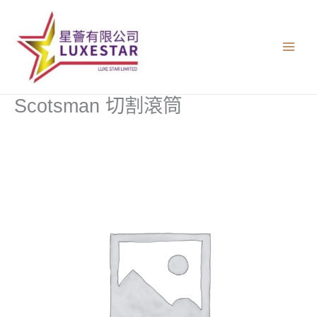
跳
至
主
要
內
容
Scotsman 切割滾筒