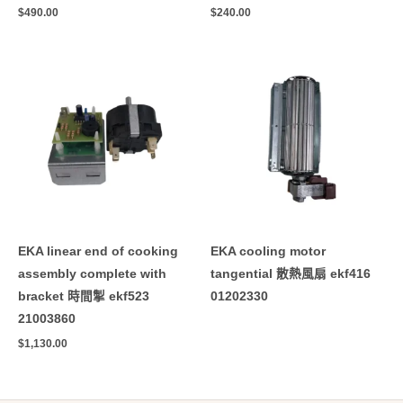
$
490.00
$
240.00
EKA linear end of cooking
EKA cooling motor
assembly complete with
tangential 散熱風扇 ekf416
bracket 時間掣 ekf523
01202330
21003860
$
1,130.00