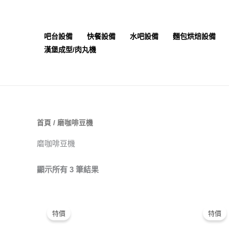
跳
至
主
吧台設備
快餐設備
水吧設備
麵包烘焙設備
要
漢堡成型/肉丸機
內
容
首頁
/ 磨咖啡豆機
磨咖啡豆機
顯示所有 3 筆結果
原
目
始
前
特價
特價
價
價
格：
格：